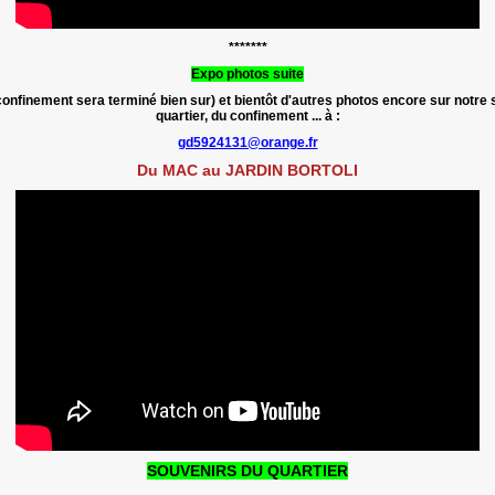
*******
Expo photos suite
confinement sera terminé bien sur) et bientôt d'autres photos encore sur notre
quartier, du confinement ... à :
gd5924131@orange.fr
Du MAC au JARDIN BORTOLI
SOUVENIRS DU QUARTIER