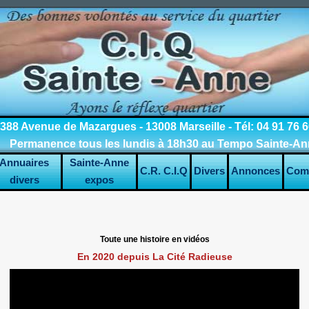
388 Avenue de Mazargues - 13008 Marseille - Tél: 04 91 76 6
Permanence tous les lundis à 18h30 au Tempo Sainte-A
Annuaires
Sainte-Anne
C.R. C.I.Q
Divers
Annonces
Com
divers
expos
Toute une histoire en vidéos
En 2020 depuis La Cité Radieuse