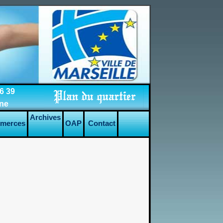
6 39
nne
Archives
merces
OAP
Contact