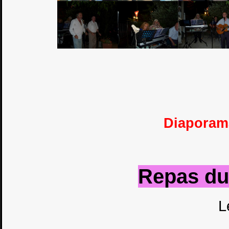
Diaporam
Repas du 
L