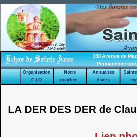
388 Avenue de Mazar
Permanence tous 
Organisation
Notre
Annuaires
Saint
C.I.Q
quartier...
divers
ex
LA DER DES DER de Claud
Lien pho