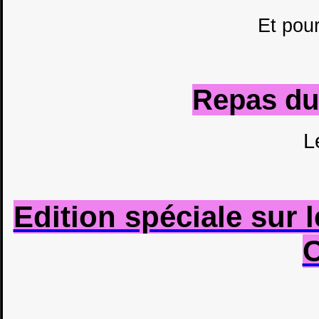
Et pour
Repas du 
L
Edition spéciale sur
C