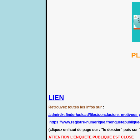
PL
LIEN
Retrouvez toutes les infos sur
:
/admin/kcfinder/upload/files/conclusions-motivees-p
https://www.registre-numerique.fr/enquetepubliqu
(cliquez en haut de page sur : "le dossier" puis sur 
ATTENTION L'ENQUÊTE PUBLIQUE EST CLOSE