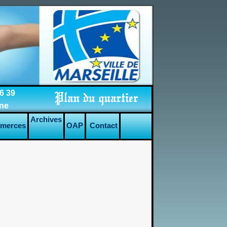
6 39
nne
Archives
merces
OAP
Contact