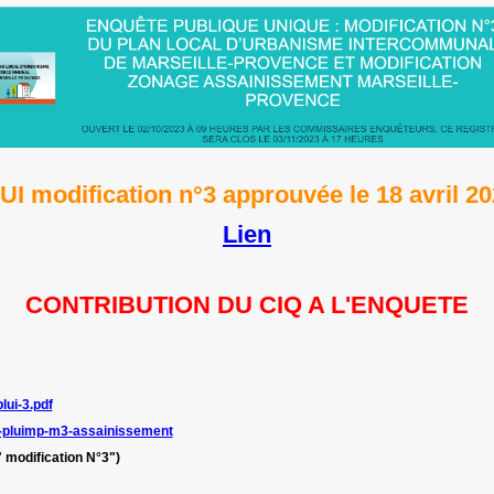
UI modification n°3 approuvée le 18 avril 2
Lien
CONTRIBUTION DU CIQ A L'ENQUETE
lui-3.pdf
e-pluimp-m3-assainissement
" modification N°3")