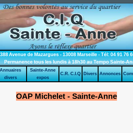
388 Avenue de Mazargues - 13008 Marseille - Tél: 04 91 76 6
Permanence tous les lundis à 18h30 au Tempo Sainte-A
Annuaires
Sainte-Anne
C.R. C.I.Q
Divers
Annonces
Com
divers
expos
OAP Michelet - Sainte-Anne