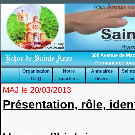
388 Avenue de Mazar
Permanence tous 
Organisation
Notre
Annuaires
Saint
C.I.Q
quartier...
divers
ex
MAJ le 20/03/2013
Présentation, rôle, iden