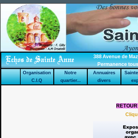
388 Avenue de Mazar
Permanence tous 
Organisation
Notre
Annuaires
Saint
C.I.Q
quartier...
divers
ex
RETOUR 
Cliqu